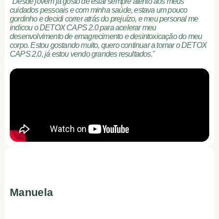
"
Desde jovem já gosto de estar sempre atento aos meus
cuidados pessoais e com minha saúde, estava um pouco
gordinho e decidi correr atrás do prejuízo, e meu personal me
indicou o DETOX CAPS 2.0 para acelerar meu
desenvolvimento de emagrecimento e desintoxicação do meu
corpo. Estou gostando muito, quero continuar a tomar o DETOX
CAPS 2.0, já estou vendo grandes resultados.
"
Manuela