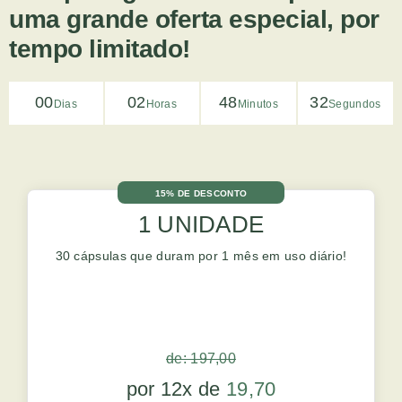
uma grande oferta especial, por
tempo limitado!
00
02
48
31
Dias
Horas
Minutos
Segundos
15% DE DESCONTO
1 UNIDADE
30 cápsulas que duram por 1 mês em uso diário!
de: 197,00
por 12x de
19,70