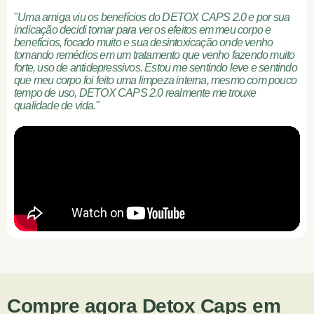
"
Uma amiga viu os benefícios do DETOX CAPS 2.0 e por sua
indicação decidi tomar para ver os efeitos em meu corpo e
benefícios, focado muito e sua desintoxicação onde venho
tomando remédios em um tratamento que venho fazendo muito
forte, uso de antidepressivos. Estou me sentindo leve e sentindo
que meu corpo foi feito uma limpeza interna, mesmo com pouco
tempo de uso, DETOX CAPS 2.0 realmente me trouxe
qualidade de vida.
"
Compre agora Detox Caps em