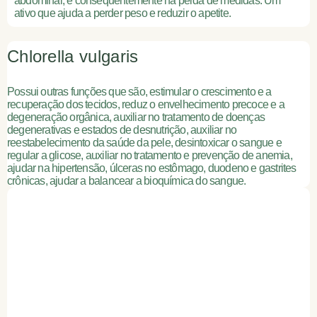
abdominal, e consequentemente na perda de medidas. Um
ativo que ajuda a perder peso e reduzir o apetite.
Chlorella vulgaris
Possui outras funções que são, estimular o crescimento e a
recuperação dos tecidos, reduz o envelhecimento precoce e a
degeneração orgânica, auxiliar no tratamento de doenças
degenerativas e estados de desnutrição, auxiliar no
reestabelecimento da saúde da pele, desintoxicar o sangue e
regular a glicose, auxiliar no tratamento e prevenção de anemia,
ajudar na hipertensão, úlceras no estômago, duodeno e gastrites
crônicas, ajudar a balancear a bioquímica do sangue.