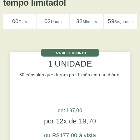
tempo limitado!
00
02
32
58
Dias
Horas
Minutos
Segundos
15% DE DESCONTO
1 UNIDADE
30 cápsulas que duram por 1 mês em uso diário!
de: 197,00
por 12x de
19,70
ou R$177,00 à vista