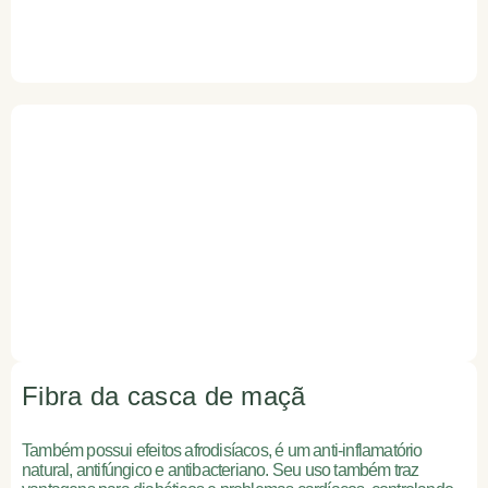
Fibra da casca de maçã
Também possui efeitos afrodisíacos, é um anti-inflamatório
natural, antifúngico e antibacteriano. Seu uso também traz