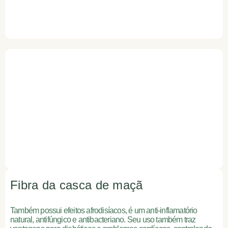
Fibra da casca de maçã
Também possui efeitos afrodisíacos, é um anti-inflamatório
natural, antifúngico e antibacteriano. Seu uso também traz