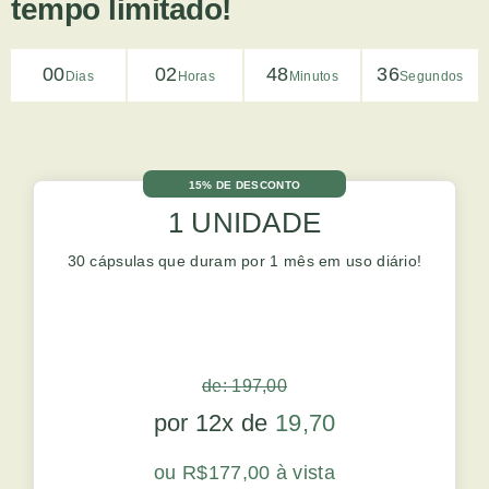
tempo limitado!
00
02
48
35
Dias
Horas
Minutos
Segundos
15% DE DESCONTO
1 UNIDADE
30 cápsulas que duram por 1 mês em uso diário!
de: 197,00
por 12x de
19,70
ou R$177,00 à vista