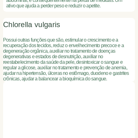
abdominal, e consequentemente na perda de medidas. Um
ativo que ajuda a perder peso e reduzir o apetite.
Chlorella vulgaris
Possui outras funções que são, estimular o crescimento e a
recuperação dos tecidos, reduz o envelhecimento precoce e a
degeneração orgânica, auxiliar no tratamento de doenças
degenerativas e estados de desnutrição, auxiliar no
reestabelecimento da saúde da pele, desintoxicar o sangue e
regular a glicose, auxiliar no tratamento e prevenção de anemia,
ajudar na hipertensão, úlceras no estômago, duodeno e gastrites
crônicas, ajudar a balancear a bioquímica do sangue.