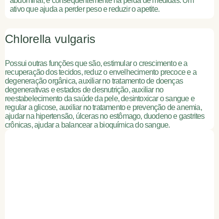
abdominal, e consequentemente na perda de medidas. Um
ativo que ajuda a perder peso e reduzir o apetite.
Chlorella vulgaris
Possui outras funções que são, estimular o crescimento e a
recuperação dos tecidos, reduz o envelhecimento precoce e a
degeneração orgânica, auxiliar no tratamento de doenças
degenerativas e estados de desnutrição, auxiliar no
reestabelecimento da saúde da pele, desintoxicar o sangue e
regular a glicose, auxiliar no tratamento e prevenção de anemia,
ajudar na hipertensão, úlceras no estômago, duodeno e gastrites
crônicas, ajudar a balancear a bioquímica do sangue.