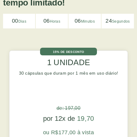
tempo limitado!
00
06
06
23
Dias
Horas
Minutos
Segundos
15% DE DESCONTO
1 UNIDADE
30 cápsulas que duram por 1 mês em uso diário!
de: 197,00
por 12x de
19,70
ou R$177,00 à vista