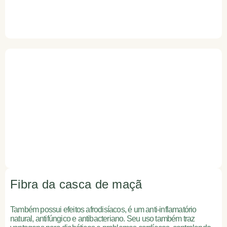
Fibra da casca de maçã
Também possui efeitos afrodisíacos, é um anti-inflamatório
natural, antifúngico e antibacteriano. Seu uso também traz