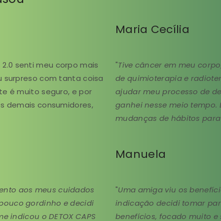
Maria Cecília
2.0 senti meu corpo mais
"
Tive câncer em meu corpo
u surpreso com tanta coisa
de quimioterapia e radiote
te é muito seguro, e por
ajudar meu processo de de
 os demais consumidores,
ganhei nesse meio tempo. 
mudanças de hábitos para 
Manuela
tento aos meus cuidados
"
Uma amiga viu os benefíci
pouco gordinho e decidi
indicação decidi tomar par
 me indicou o DETOX CAPS
benefícios, focado muito 