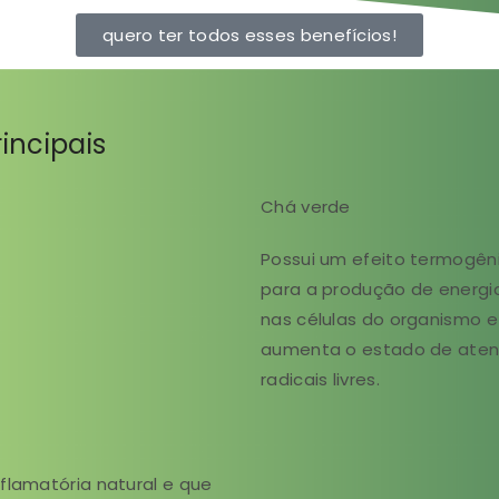
quero ter todos esses benefícios!
incipais
Chá verde
Possui um efeito termogê
para a produção de energi
nas células do organismo e
aumenta o estado de aten
radicais livres.
flamatória natural e que