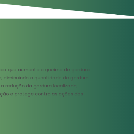
nico que aumenta a queima de gordura
a, diminuindo a quantidade de gordura
 a redução da gordura localizada,
ção e protege contra as ações dos