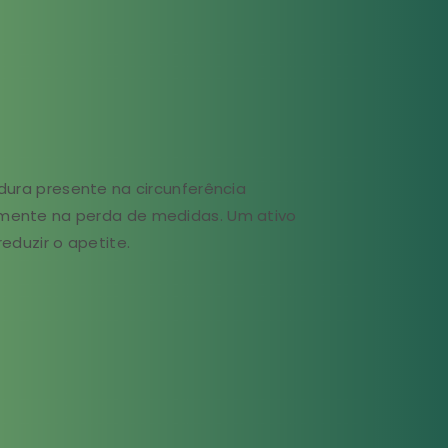
dura presente na circunferência
mente na perda de medidas. Um ativo
eduzir o apetite.