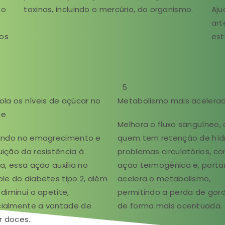
 o
toxinas, incluindo o mercúrio, do organismo.
Aju
art
os
est
5
ola os níveis de açúcar no
Metabolismo mais acelera
ue
Melhora o fluxo sanguíneo, a
iando no emagrecimento e
quem tem retenção de hídr
uição da resistência à
problemas circulatórios, c
na, essa ação auxilia no
ação termogênica e, porta
ole do diabetes tipo 2, além
acelera o metabolismo,
 diminui o apetite,
permitindo a perda de gor
ialmente a vontade de
de forma mais acentuada.
 doces.