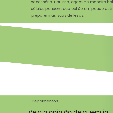
necessário. Por isso, agem de maneira há
células pensem que estão um pouco estr
preparem as suas defesas.
Depoimentos
Veja a opinião de quem já 