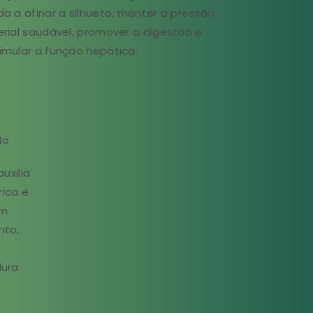
da a afinar a silhueta, manter a pressão
erial saudável, promover a digestão e
imular a função hepática.
do
uxilia
ica e
om
nto,
dura