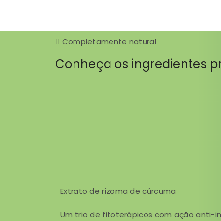
Completamente natural
Conheça os ingredientes pr
Extrato de rizoma de cúrcuma
Um trio de fitoterápicos com ação anti-in