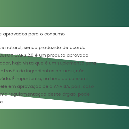
e aprovados para o consumo
te natural, sendo produzido de acordo
DETOX CAPS 2.0 é um produto aprovado
ador, haja vista que é um suplemento para
través de ingredientes naturais, não
aúde. É importante, na hora de consumir
 ele em aprovação pela ANVISA, pois, caso
uma regulamentação deste órgão, pode
e.