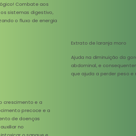
lógico! Combate aos
a os sistemas digestivo,
lizando o fluxo de energia
Extrato de laranja moro
Ajuda na diminuição da gor
abdominal, e consequente
que ajuda a perder peso e r
 o crescimento e a
ecimento precoce e a
mento de doenças
uxiliar no
intoxicar o sangue e