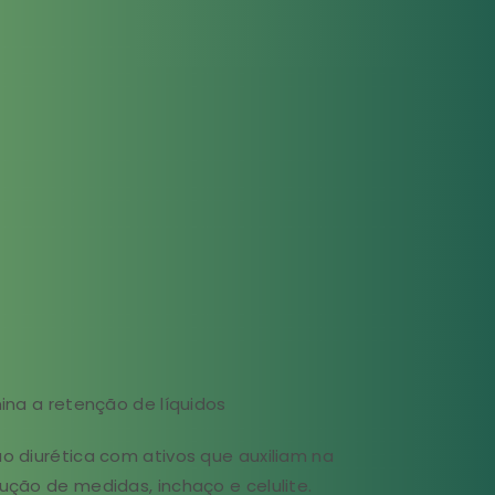
mina a retenção de líquidos
o diurética com ativos que auxiliam na
ução de medidas, inchaço e celulite.