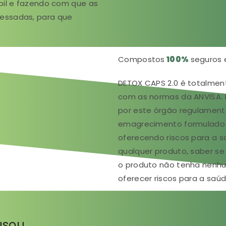
bil e fazendo com que as
essadas, para que
Compostos
100%
seguros 
DETOX CAPS 2.0 é totalmen
com as normas da ANVISA. 
por este órgão regulament
emagrecimento formulado a
oferecendo riscos para a s
qualquer produto, saber se
o produto não tenha nenh
oferecer riscos para a saúd
usou