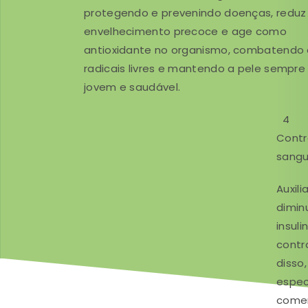
protegendo e prevenindo doenças, reduz
envelhecimento precoce e age como
antioxidante no organismo, combatendo 
radicais livres e mantendo a pele sempre
jovem e saudável.
4
Contr
sang
Auxil
dimin
insuli
contr
disso,
espec
comer