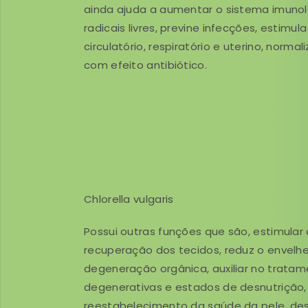
ainda ajuda a aumentar o sistema imuno
radicais livres, previne infecções, estimul
circulatório, respiratório e uterino, norma
com efeito antibiótico.
Chlorella vulgaris
Possui outras funções que são, estimular
recuperação dos tecidos, reduz o envelh
degeneração orgânica, auxiliar no trata
degenerativas e estados de desnutrição, a
reestabelecimento da saúde da pele, des