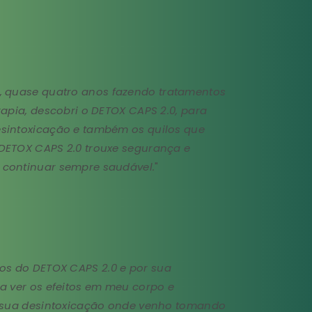
, quase quatro anos fazendo tratamentos
rapia, descobri o DETOX CAPS 2.0, para
sintoxicação e também os quilos que
DETOX CAPS 2.0 trouxe segurança e
continuar sempre saudável.
"
os do DETOX CAPS 2.0 e por sua
a ver os efeitos em meu corpo e
e sua desintoxicação onde venho tomando