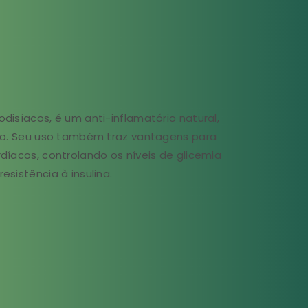
disíacos, é um anti-inflamatório natural,
ano. Seu uso também traz vantagens para
díacos, controlando os níveis de glicemia
sistência à insulina.