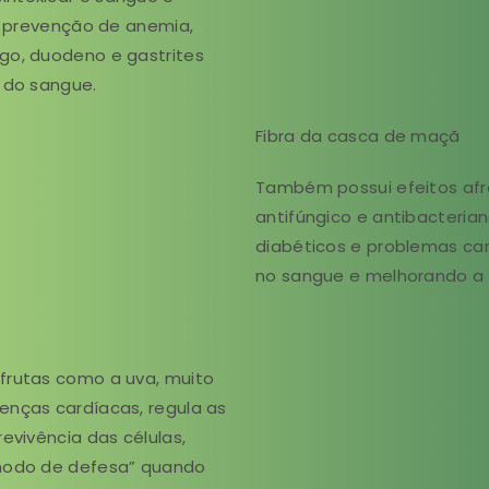
 e prevenção de anemia,
go, duodeno e gastrites
a do sangue.
Fibra da casca de maçã
Também possui efeitos afro
antifúngico e antibacteri
diabéticos e problemas car
no sangue e melhorando a re
 frutas como a uva, muito
enças cardíacas, regula as
evivência das células,
“modo de defesa” quando