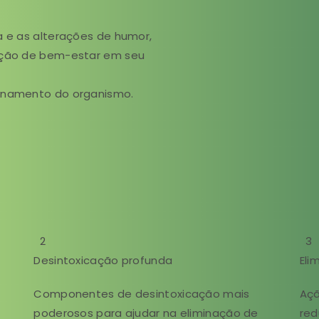
a e as alterações de humor,
sação de bem-estar em seu
ionamento do organismo.
2
3
Desintoxicação profunda
Eli
Componentes de desintoxicação mais
Açã
poderosos para ajudar na eliminação de
red